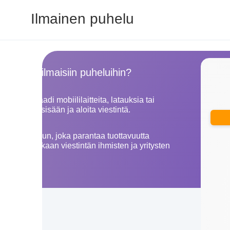
Ilmainen puhelu
ondLine ilmaisiin puheluihin?
mme ei vaadi mobiililaitteita, latauksia tai
n suoraan sisään ja aloita viestintä.
tintäratkaisun, joka parantaa tuottavuutta
n ja tehokkaan viestintän ihmisten ja yritysten