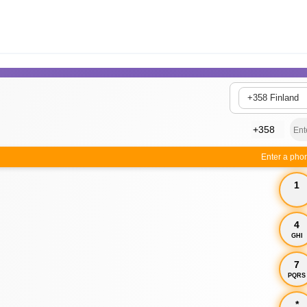
+358 Finland
Enter a pho
1
4
GHI
7
PQRS
*