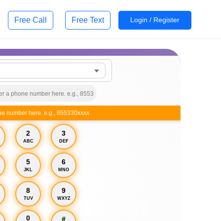
Free Call
Free Text
Login / Register
ne number here. e.g., 855330xxxx
2
3
ABC
DEF
5
6
JKL
MNO
8
9
TUV
WXYZ
0
#