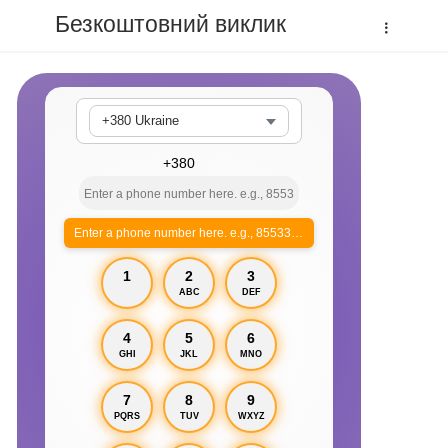
Безкоштовний виклик
+380 Ukraine
Enter a phone number here. e.g., 855330xxxx
1
2
3
ABC
DEF
4
5
6
GHI
JKL
MNO
7
8
9
PQRS
TUV
WXYZ