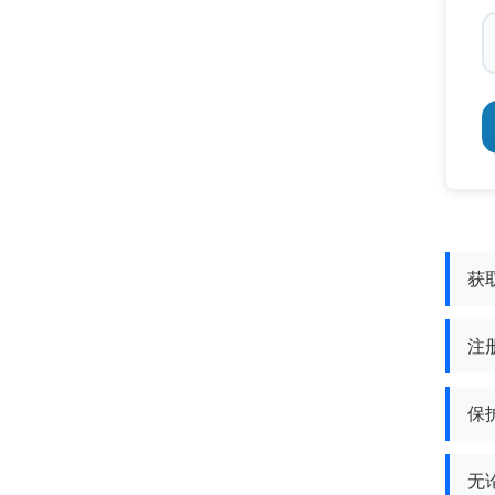
获取
注册
保
无