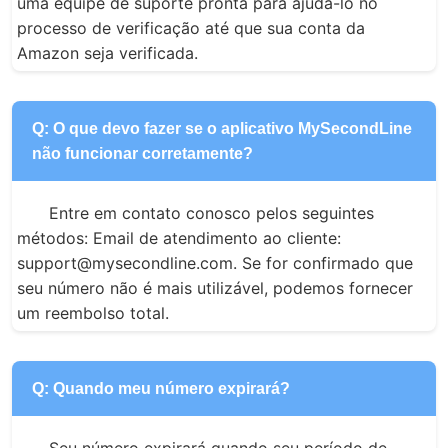
uma equipe de suporte pronta para ajudá-lo no 
processo de verificação até que sua conta da 
Amazon seja verificada.
Q: O que devo fazer se o aplicativo MySecondLine
não funcionar corretamente?
Entre em contato conosco pelos seguintes 
métodos: Email de atendimento ao cliente: 
support@mysecondline.com. Se for confirmado que 
seu número não é mais utilizável, podemos fornecer 
um reembolso total.
Q: Quando meu número expirará?
Seu número expirará quando seu período de 