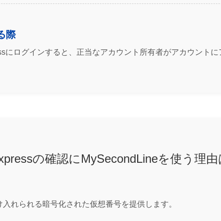
る際
pressにログインすると、正当なアカウント所有者がアカウン
iexpressの確認にMySecondLineを使う理
ressで受け入れられる暗号化された仮想番号を提供します。