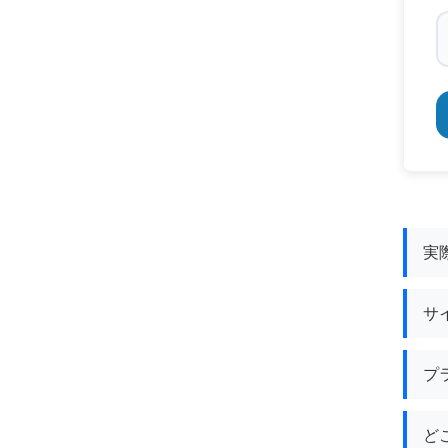
実際
サイ
プ
ど