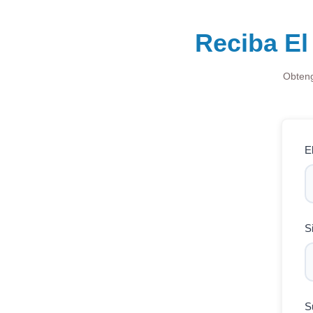
Reciba El
Obteng
E
S
S