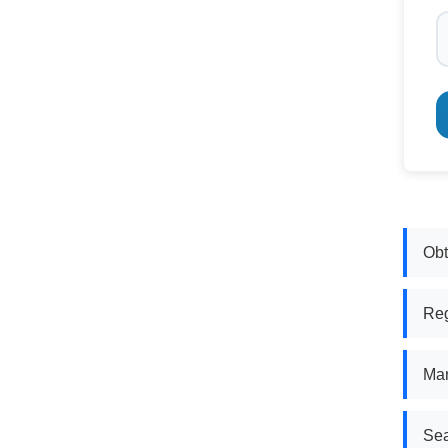
Obt
Reg
Man
Sea