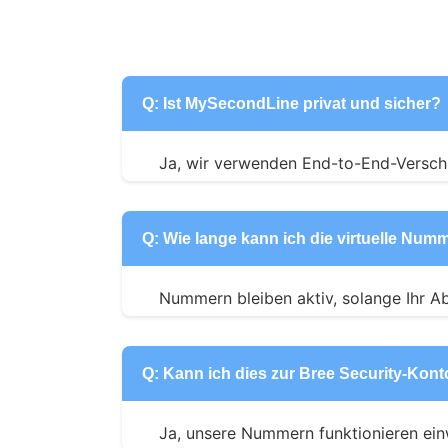
Q: Ist MySecondLine privat und sicher?
Ja, wir verwenden End-to-End-Verschl
Q: Wie lange kann ich die virtuelle Nu
Nummern bleiben aktiv, solange Ihr Ab
Q: Kann ich dies zur Bree Security-Kon
Ja, unsere Nummern funktionieren einw