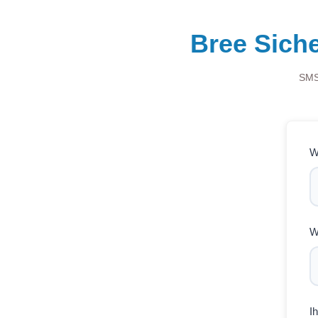
Bree Sich
SMS-
W
W
I