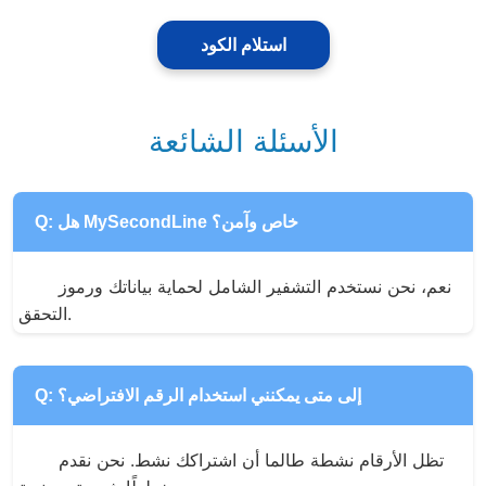
استلام الكود
الأسئلة الشائعة
Q: هل MySecondLine خاص وآمن؟
نعم، نحن نستخدم التشفير الشامل لحماية بياناتك ورموز 
التحقق.
Q: إلى متى يمكنني استخدام الرقم الافتراضي؟
تظل الأرقام نشطة طالما أن اشتراكك نشط. نحن نقدم 