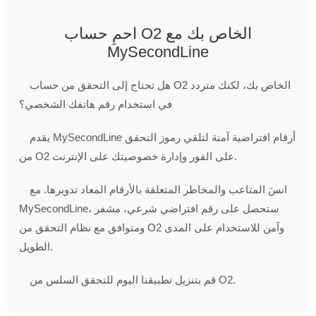
احمِ حساب O2 الخاص بك مع
MySecondLine
هل تحتاج إلى التحقق من حساب O2 الخاص بك، لكنك متردد
في استخدام رقم هاتفك الشخصي؟
يقدم MySecondLine أرقام افتراضية آمنة لتلقي رموز التحقق
من O2 على الفور وإدارة خصوصيتك على الإنترنت.
انسَ المتاعب والمخاطر المتعلقة بالأرقام المعاد تدويرها. مع
MySecondLine، ستحصل على رقم افتراضي شرعي، مشفر
ومتوافق مع نظام التحقق من O2 وآمن للاستخدام على المدى
الطويل.
قم بتنزيل تطبيقنا اليوم للتحقق السلس من O2.