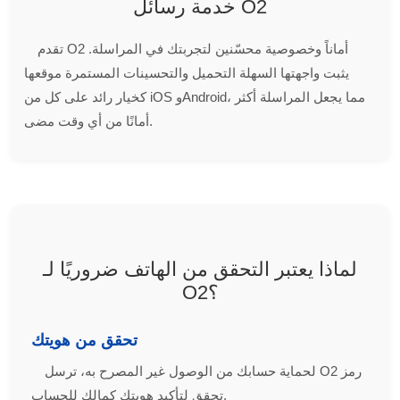
خدمة رسائل O2
تقدم O2 أماناً وخصوصية محسّنين لتجربتك في المراسلة.
يثبت واجهتها السهلة التحميل والتحسينات المستمرة موقعها
كخيار رائد على كل من iOS وAndroid، مما يجعل المراسلة أكثر
أمانًا من أي وقت مضى.
لماذا يعتبر التحقق من الهاتف ضروريًا لـ
O2؟
تحقق من هويتك
لحماية حسابك من الوصول غير المصرح به، ترسل O2 رمز
تحقق لتأكيد هويتك كمالك للحساب.