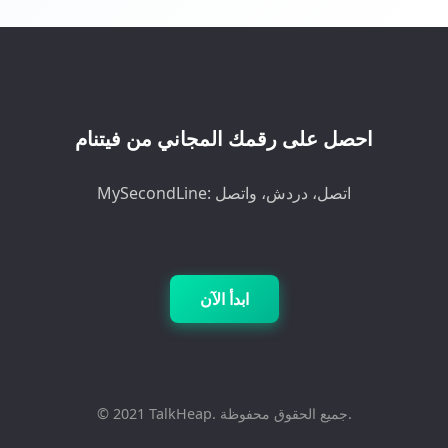
احصل على رقمك المجاني من فيتنام
MySecondLine: اتصل، دردش، واتصل
ابدأ الآن
© 2021 TalkHeap. جميع الحقوق محفوظة.