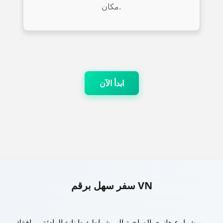
مكان.
ابدأ الآن
سفر سهل برقم VN
من شوارع هانوي الصاخبة إلى شواطئ دا نانغ الهادئة، يرافقك