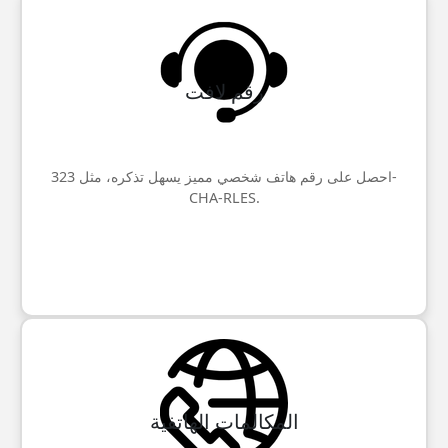
رقم لافت
احصل على رقم هاتف شخصي مميز يسهل تذكره، مثل 323-
CHA-RLES.
المكالمات الهاتفية