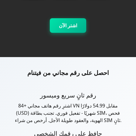
اشتر الآن
احصل على رقم مجاني من فيتنام
رقم ثانٍ سريع وميسور
اشترِ رقم هاتف مجاني +84 VN مقابل 54.99 دولارًا
(USD) شهريًا - تفعيل فوري. تجنب بطاقة SIM، فحص
الهوية، والعقود طويلة الأجل. أرخص من شراء SIM ثانٍ.
حافظ على رقمك الشخصي