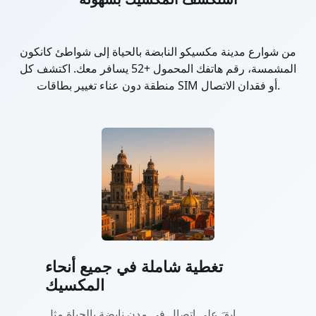
من شوارع مدينة مكسيكو النابضة بالحياة إلى شواطئ كانكون
المشمسة، رقم هاتفك المحمول +52 يسافر معك. اكتشف كل
منطقة دون عناء تغيير بطاقات SIM أو فقدان الاتصال.
تغطية شاملة في جميع أنحاء
المكسيك
ابقَ على اتصال في مدن نابضة بالحياة مثل