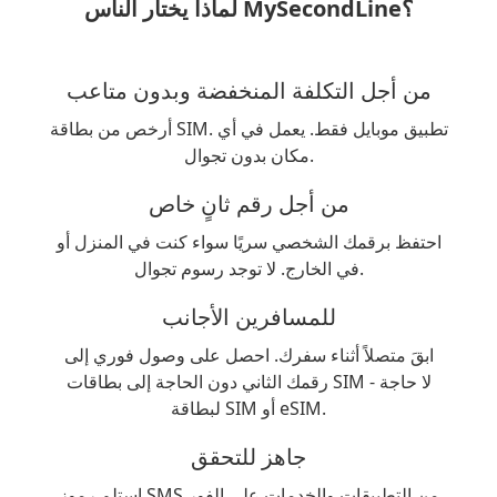
لماذا يختار الناس MySecondLine؟
من أجل التكلفة المنخفضة وبدون متاعب
أرخص من بطاقة SIM. تطبيق موبايل فقط. يعمل في أي
مكان بدون تجوال.
من أجل رقم ثانٍ خاص
احتفظ برقمك الشخصي سريًا سواء كنت في المنزل أو
في الخارج. لا توجد رسوم تجوال.
للمسافرين الأجانب
ابقَ متصلاً أثناء سفرك. احصل على وصول فوري إلى
رقمك الثاني دون الحاجة إلى بطاقات SIM - لا حاجة
لبطاقة SIM أو eSIM.
جاهز للتحقق
استلم رموز SMS من التطبيقات والخدمات على الفور