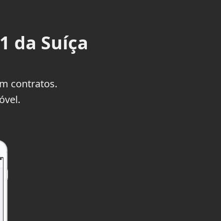
 da Suíça
 contratos.
óvel.