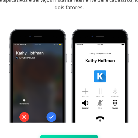
aplicativos e serviços instantaneamente para cadastros, l
dois fatores.