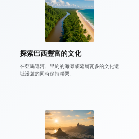
探索巴西豐富的文化
在亞馬遜河、里約的海灘或薩爾瓦多的文化遺
址漫遊的同時保持聯繫。