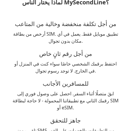
لماذا يختار الناس MySecondLine؟
من أجل تكلفة منخفضة وخالية من المتاعب
أرخص من بطاقة SIM. تطبيق موبايل فقط. يعمل في أي
مكان بدون تجوال.
من أجل رقم ثانٍ خاص
احتفظ برقمك الشخصي خاصًا سواء كنت في المنزل أو
في الخارج. لا توجد رسوم تجوال.
للمسافرين الأجانب
ابقَ متصلًا أثناء السفر. احصل على وصول فوري إلى
رقمك الثاني مع تطبيقاتنا المحمولة - لا حاجة لبطاقة SIM
أو eSIM.
جاهز للتحقق
تلقى رموز SMS من التطبيقات والخدمات على الفور