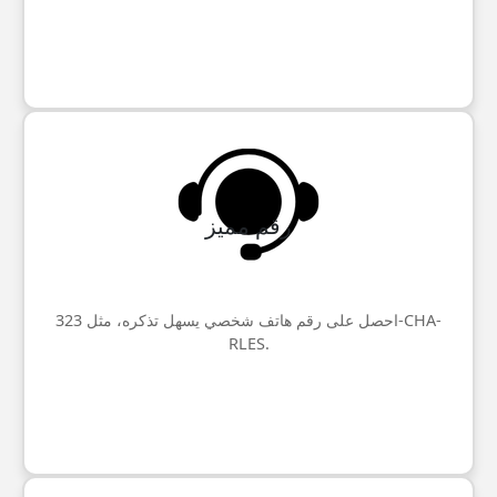
رقم مميز
احصل على رقم هاتف شخصي يسهل تذكره، مثل 323-CHA-
RLES.