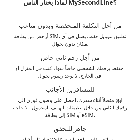
لماذا يختار الناس MySecondLine؟
من أجل التكلفة المنخفضة وبدون متاعب
أرخص من بطاقة SIM. تطبيق موبايل فقط. يعمل في أي
مكان بدون تجوال.
من أجل رقم ثاني خاص
احتفظ برقمك الشخصي خاصاً سواء كنت في المنزل أو
في الخارج. لا توجد رسوم تجوال.
للمسافرين الأجانب
ابقَ متصلاً أثناء سفرك. احصل على وصول فوري إلى
رقمك الثاني من خلال تطبيقات الهاتف المحمول - لا حاجة
إلى بطاقة SIM أو eSIM.
جاهز للتحقق
استلم أكواد SMS من التطبيقات والخدمات فورًا