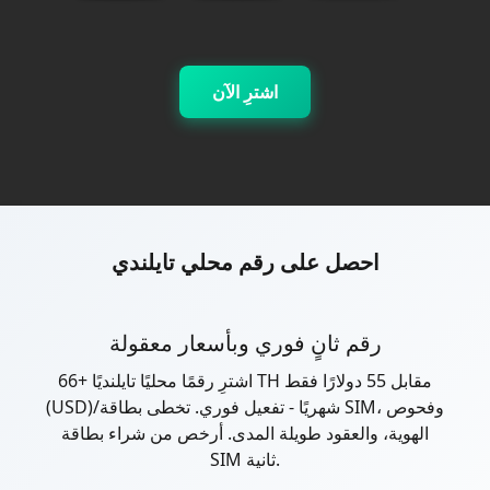
اشترِ الآن
احصل على رقم محلي تايلندي
رقم ثانٍ فوري وبأسعار معقولة
اشترِ رقمًا محليًا تايلنديًا +66 TH مقابل 55 دولارًا فقط
(USD)/شهريًا - تفعيل فوري. تخطى بطاقة SIM، وفحوص
الهوية، والعقود طويلة المدى. أرخص من شراء بطاقة
SIM ثانية.