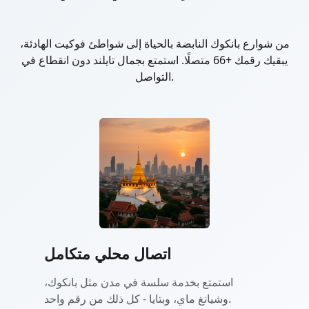
من شوارع بانكوك النابضة بالحياة إلى شواطئ فوكيت الهادئة،
يبقيك رقمك +66 متصلًا. استمتع بجمال تايلند دون انقطاع في
التواصل.
اتصال محلي متكامل
استمتع بخدمة سلسة في مدن مثل بانكوك،
وشيانغ ماي، وبتايا - كل ذلك من رقم واحد.