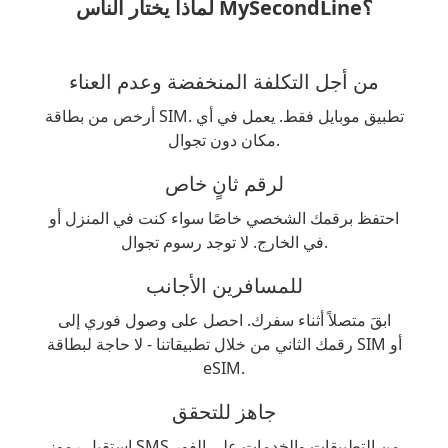
لماذا يختار الناس MySecondLine؟
من أجل التكلفة المنخفضة وعدم العناء
أرخص من بطاقة SIM. تطبيق موبايل فقط. يعمل في أي
مكان دون تجوال.
لرقم ثانٍ خاص
احتفظ برقمك الشخصي خاصًا سواء كنت في المنزل أو
في الخارج. لا توجد رسوم تجوال.
للمسافرين الأجانب
ابقَ متصلاً أثناء سفرك. احصل على وصول فوري إلى
رقمك الثاني من خلال تطبيقاتنا - لا حاجة لبطاقة SIM أو
eSIM.
جاهز للتحقق
استقبل رموز SMS من التطبيقات والخدمات على الفور