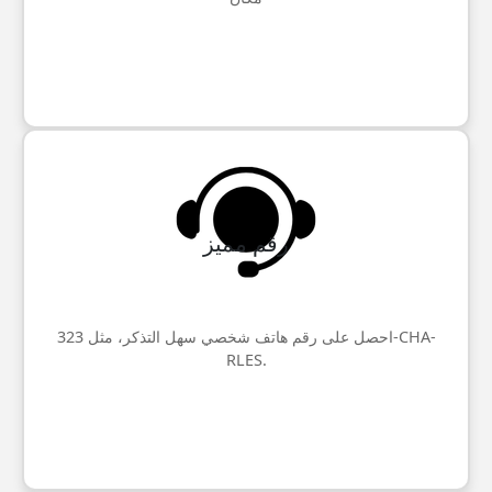
رقم مميز
احصل على رقم هاتف شخصي سهل التذكر، مثل 323-CHA-
RLES.