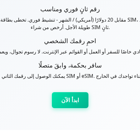
رقم ثانٍ فوري ومناسب
طويلة الأجل. أرخص من شراء SIM ثانٍ.
احمِ رقمك الشخصي
سافر بحكمة، وابقَ متصلًا
ابدأ الآن