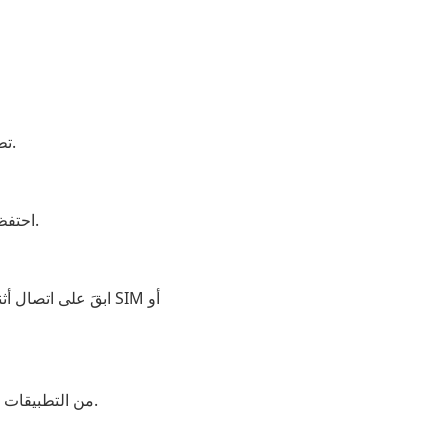
أرخص من بطاقة SIM. تطبيق موبايل فقط. يعمل في أي مكان بدون تجوال.
احتفظ برقمك الشخصي خاصًا سواء كنت في الوطن أو في الخارج. لا رسوم تجوال.
ابقَ على اتصال أث
استقبل رموز SMS من التطبيقات والخدمات على الفور للتسجيل، تسجيل الدخول، والتحقق بخطوتين.