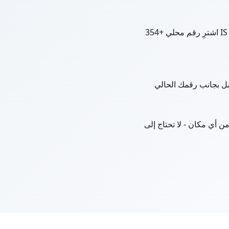
اشترِ رقم محلي +354 IS مقابل 20 دولارًا (أمريكي) / الشهر - تنشيط فوري. تخطى بطاقة SIM، وتحقق من الهوية، والعقود